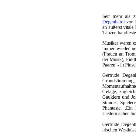
Seit mehr als 
Degenhardt
vor. 
an äußerst vital
Tänzer, handfeste
Musiker waren es
immer wieder ne
(Frauen an Tromm
der Musik), Fiddl
Paaren' - in Pins
Gertrude Degenh
Grundstimmung, 
Momentaufnahmen
Gelage, zugleic
Gauklern und Jon
Stunde'. Spieler
Phantasie. ‚Ein
Liedermacher Jür
Gertrude Degenha
irischen Westküst