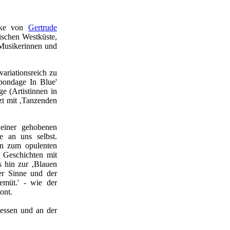
erke von
Gertrude
rischen Westküste,
 Musikerinnen und
ariationsreich zu
bondage In Blue'
e (Artistinnen in
nzt mit ‚Tanzenden
 einer gehobenen
e an uns selbst.
en zum opulenten
 Geschichten mit
s hin zur ‚Blauen
der Sinne und der
emüt.' - wie der
ont.
hessen und an der