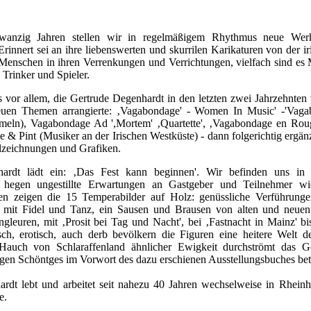
zwanzig Jahren stellen wir in regelmäßigem Rhythmus neue W
Erinnert sei an ihre liebenswerten und skurrilen Karikaturen von der i
e Menschen in ihren Verrenkungen und Verrichtungen, vielfach sind es
 Trinker und Spieler.
 vor allem, die Gertrude Degenhardt in den letzten zwei Jahrzehnten v
uen Themen arrangierte: ‚Vagabondage' - Women In Music' -'Vaga
eln), Vagabondage Ad ',Mortem' ‚Quartette', ‚Vagabondage en Roug
e & Pint (Musiker an der Irischen Westküste) - dann folgerichtig ergä
elzeichnungen und Grafiken.
ardt lädt ein: ‚Das Fest kann beginnen'. Wir befinden uns in
hegen ungestillte Erwartungen an Gastgeber und Teilnehmer wi
 zeigen die 15 Temperabilder auf Holz: genüssliche Verführung
h mit Fidel und Tanz, ein Sausen und Brausen von alten und neuen
gleuren, mit ‚Prosit bei Tag und Nacht', bei ‚Fastnacht in Mainz' bi
isch, erotisch, auch derb bevölkern die Figuren eine heitere Welt 
 Hauch von Schlaraffenland ähnlicher Ewigkeit durchströmt das G
gen Schöntges im Vorwort des dazu erschienen Ausstellungsbuches bet
rdt lebt und arbeitet seit nahezu 40 Jahren wechselweise in Rhein
e.