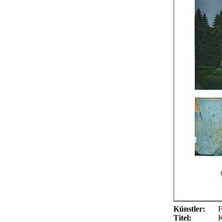
Künstler:
F
Titel:
K